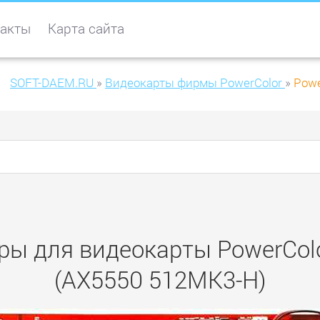
акты
Карта сайта
SOFT-DAEM.RU
»
Видеокарты фирмы PowerColor
»
Powe
ры для видеокарты PowerCo
(AX5550 512MK3-H)