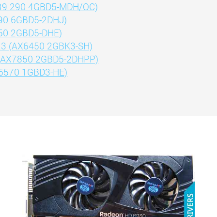
R9 290 4GBD5-MDH/OC)
90 6GBD5-2DHJ)
50 2GBD5-DHE)
R3 (AX6450 2GBK3-SH)
 (AX7850 2GBD5-2DHPP)
6570 1GBD3-HE)