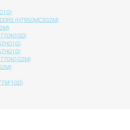
FO1G)
B GDDR5 (H795QMC3G2M)
G2M)
H677QN1GD)
557HO1G)
657HO1G)
H777QN1G2M)
G2M)
H775F1GD)