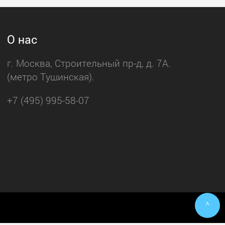
О нас
г. Москва, Строительный пр-д, д. 7А.
(метро Тушинская).
+7 (495) 995-58-07
^