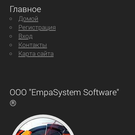
Главное
Домой
Регистрация
Вход
Контакты
Карта сайта
ООО "EmpaSystem Software"
®