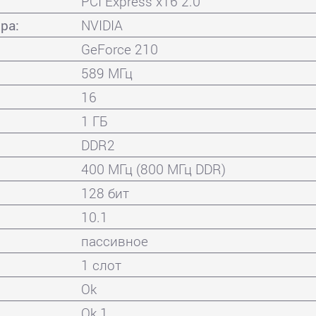
PCI Express x16 2.0
ра:
NVIDIA
GeForce 210
589 МГц
16
1 ГБ
DDR2
400 МГц (800 МГц DDR)
128 бит
10.1
пассивное
1 слот
Ok
Ok 1