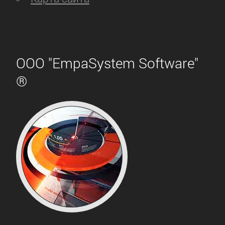
ООО "EmpaSystem Software"
®