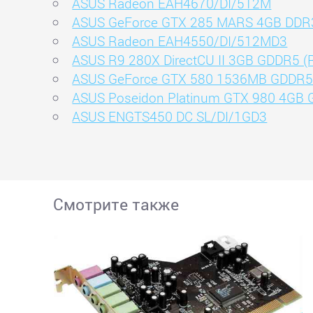
ASUS Radeon EAH4670/DI/512M
ASUS GeForce GTX 285 MARS 4GB DDR
ASUS Radeon EAH4550/DI/512MD3
ASUS R9 280X DirectCU II 3GB GDDR5 
ASUS GeForce GTX 580 1536MB GDDR5
ASUS Poseidon Platinum GTX 980 4GB
ASUS ENGTS450 DC SL/DI/1GD3
Смотрите также