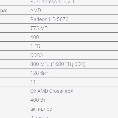
PCI Express x16 2.1
ра:
AMD
Radeon HD 5670
775 МГц
400
1 ГБ
DDR3
800 МГц (1600 ГГц DDR)
128 бит
11
Ok AMD CrossFireX
400 Вт
активное
2 слота