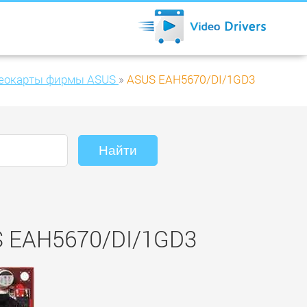
еокарты фирмы ASUS
»
ASUS EAH5670/DI/1GD3
S EAH5670/DI/1GD3