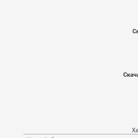
С
Скач
Х