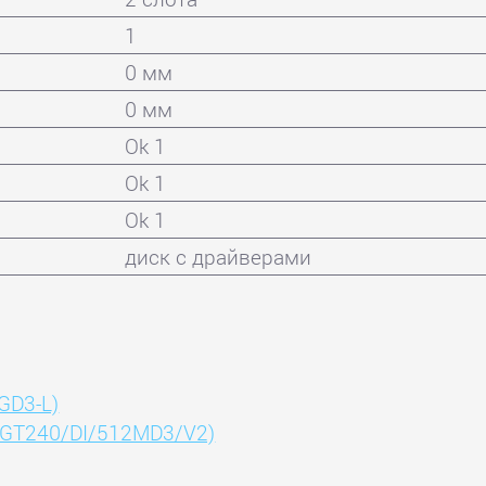
1
0 мм
0 мм
Ok 1
Ok 1
Ok 1
диск с драйверами
GD3-L)
NGT240/DI/512MD3/V2)