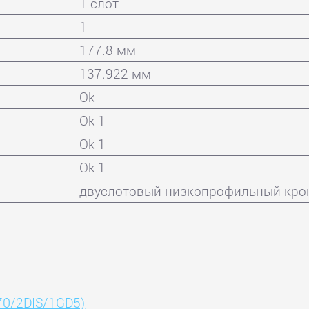
1 слот
1
177.8 мм
137.922 мм
Ok
Ok 1
Ok 1
Ok 1
двуслотовый низкопрофильный крон
0/2DIS/1GD5)