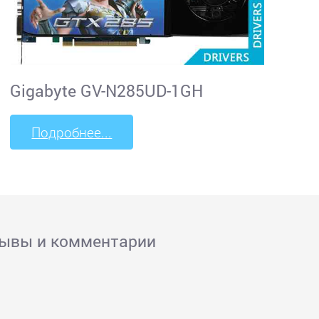
Gigabyte GV-N285UD-1GH
Подробнее...
зывы и комментарии