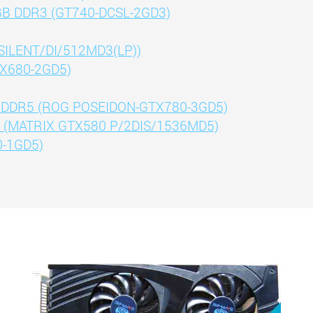
2GB DDR3 (GT740-DCSL-2GD3)
ILENT/DI/512MD3(LP))
TX680-2GD5)
 GDDR5 (ROG POSEIDON-GTX780-3GD5)
 (MATRIX GTX580 P/2DIS/1536MD5)
-1GD5)