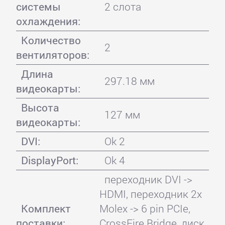
системы
2 слота
охлаждения:
Количество
2
вентиляторов:
Длина
297.18 мм
видеокарты:
Высота
127 мм
видеокарты:
DVI:
Ok 2
DisplayPort:
Ok 4
переходник DVI ->
HDMI, переходник 2x
Комплект
Molex -> 6 pin PCIe,
поставки:
CrossFire Bridge, диск