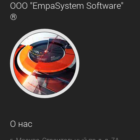
ООО "EmpaSystem Software"
®
О нас