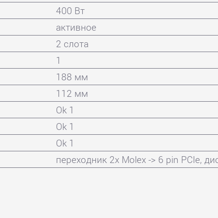
400 Вт
активное
2 слота
1
188 мм
112 мм
Ok 1
Ok 1
Ok 1
переходник 2x Molex -> 6 pin PCIe, 