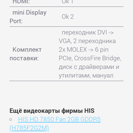
HDMI:
Ok 1
mini Display
Ok 2
Port:
переходник DVI ->
VGA, 2 переходника
Комплект
2x MOLEX -> 6 pin
поставки:
PCIe, CrossFire Bridge,
диск с драйверами и
утилитами, мануал
Ещё видеокарты фирмы HIS
HIS HD 7850 Fan 2GB GDDR5
(H785F2G2M)