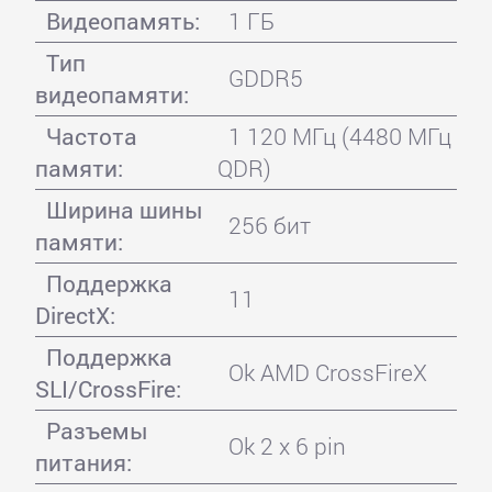
Видеопамять:
1 ГБ
Тип
GDDR5
видеопамяти:
Частота
1 120 МГц (4480 МГц
памяти:
QDR)
Ширина шины
256 бит
памяти:
Поддержка
11
DirectX:
Поддержка
Ok AMD CrossFireX
SLI/CrossFire:
Разъемы
Ok 2 x 6 pin
питания: