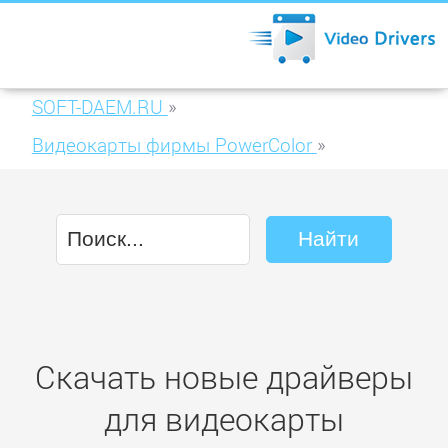
SOFT-DAEM.RU
»
Видеокарты фирмы PowerColor
»
PowerColor HD 6450 1024MB DDR3
(AX6450 1GBK3-SH)
Скачать новые драйверы
для видеокарты