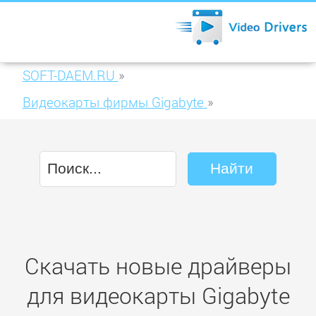
SOFT-DAEM.RU
»
Видеокарты фирмы Gigabyte
»
Gigabyte HD 6770 1024MB GDDR5 (GV-
R677UD-1GD)
Скачать новые драйверы
для видеокарты Gigabyte