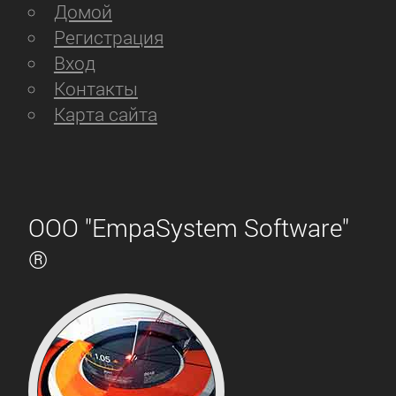
Домой
Регистрация
Вход
Контакты
Карта сайта
ООО "EmpaSystem Software"
®