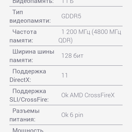
Видеопамять:
1 ГБ
Тип
GDDR5
видеопамяти:
Частота
1 200 МГц (4800 МГц
памяти:
QDR)
Ширина шины
128 бит
памяти:
Поддержка
11
DirectX:
Поддержка
Ok AMD CrossFireX
SLI/CrossFire:
Разъемы
Ok 6 pin
питания:
Мощность