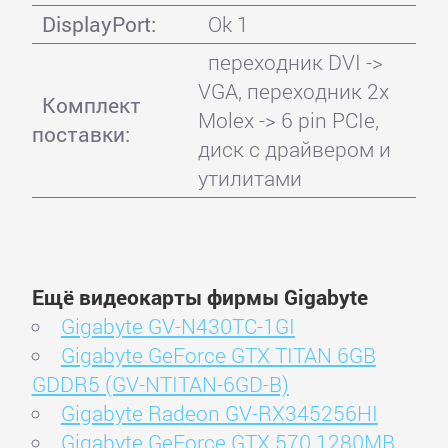
DisplayPort:
Ok 1
переходник DVI ->
VGA, переходник 2x
Комплект
Molex -> 6 pin PCIe,
поставки:
диск с драйвером и
утилитами
Ещё видеокарты фирмы Gigabyte
Gigabyte GV-N430TC-1GI
Gigabyte GeForce GTX TITAN 6GB
GDDR5 (GV-NTITAN-6GD-B)
Gigabyte Radeon GV-RX345256HI
Gigabyte GeForce GTX 570 1280MB