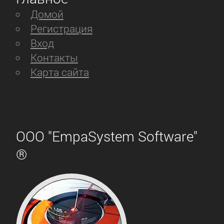
Домой
Регистрация
Вход
Контакты
Карта сайта
ООО "EmpaSystem Software"
®