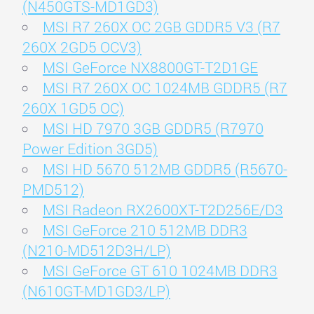
(N450GTS-MD1GD3)
MSI R7 260X OC 2GB GDDR5 V3 (R7
260X 2GD5 OCV3)
MSI GeForce NX8800GT-T2D1GE
MSI R7 260X OC 1024MB GDDR5 (R7
260X 1GD5 OC)
MSI HD 7970 3GB GDDR5 (R7970
Power Edition 3GD5)
MSI HD 5670 512MB GDDR5 (R5670-
PMD512)
MSI Radeon RX2600XT-T2D256E/D3
MSI GeForce 210 512MB DDR3
(N210-MD512D3H/LP)
MSI GeForce GT 610 1024MB DDR3
(N610GT-MD1GD3/LP)