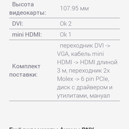
Высота
107.95 мм
видеокарты:
DVI:
Ok 2
mini HDMI:
Ok 1
переходник DVI ->
VGA, кабель mini
HDMI -> HDMI длиной
Комплект
3 м, переходник 2x
поставки:
Molex -> 6 pin PCIe,
диск с драйвером и
утилитами, мануал