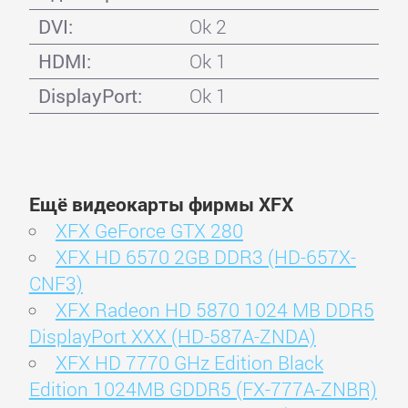
DVI:
Ok 2
HDMI:
Ok 1
DisplayPort:
Ok 1
Ещё видеокарты фирмы XFX
XFX GeForce GTX 280
XFX HD 6570 2GB DDR3 (HD-657X-
CNF3)
XFX Radeon HD 5870 1024 MB DDR5
DisplayPort XXX (HD-587A-ZNDA)
XFX HD 7770 GHz Edition Black
Edition 1024MB GDDR5 (FX-777A-ZNBR)