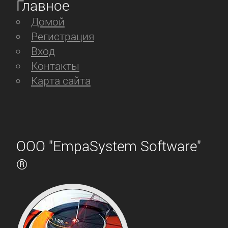
Главное
Домой
Регистрация
Вход
Контакты
Карта сайта
ООО "EmpaSystem Software"
®