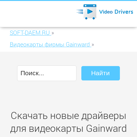
SOFT-DAEM.RU
»
Видеокарты фирмы Gainward
»
Gainward GeForce GTS 450 1024MB DDR3
(426018336-2159)
Скачать новые драйверы
для видеокарты Gainward