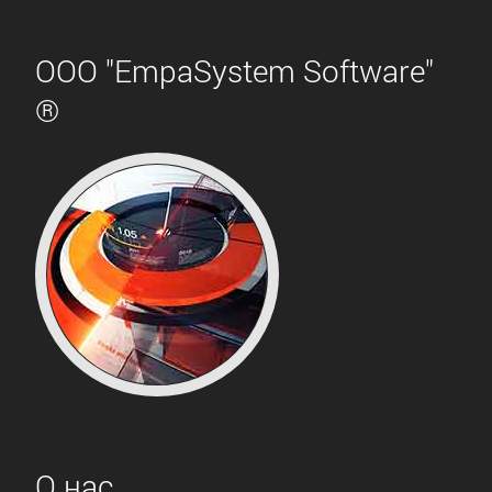
ООО "EmpaSystem Software"
®
О нас