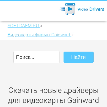
SOFT-DAEM.RU
»
Видеокарты фирмы Gainward
»
Gainward GeForce GT 430 2GB DDR3
(426018336-1992)
Скачать новые драйверы
для видеокарты Gainward