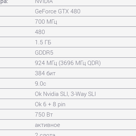
ра:
NVIDIA
GeForce GTX 480
700 МГц
480
1.5 ГБ
GDDR5
924 МГц (3696 МГц QDR)
384 бит
9.0c
Ok Nvidia SLI, 3-Way SLI
Ok 6 + 8 pin
750 Вт
активное
2 слота