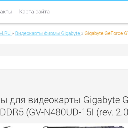
акты
Карта сайта
M.RU
»
Видеокарты фирмы Gigabyte
»
Gigabyte GeForce G
ы для видеокарты Gigabyte 
DDR5 (GV-N480UD-15I (rev. 2.0