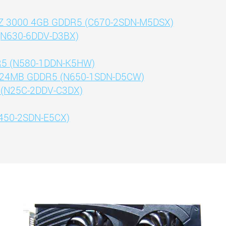
leZ 3000 4GB GDDR5 (C670-2SDN-M5DSX)
(N630-6DDV-D3BX)
R5 (N580-1DDN-K5HW)
 1024MB GDDR5 (N650-1SDN-D5CW)
 (N25C-2DDV-C3DX)
N450-2SDN-E5CX)