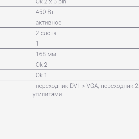
Ok 2 x 6 pin
450 Вт
активное
2 слота
1
168 мм
Ok 2
Ok 1
переходник DVI -> VGA, переходник 2x
утилитами