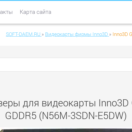
акты
Карта сайта
SOFT-DAEM.RU
»
Видеокарты фирмы Inno3D
»
Inno3D 
веры для видеокарты Inno3D 
GDDR5 (N56M-3SDN-E5DW)