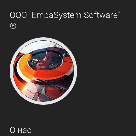
ООО "EmpaSystem Software"
®
О нас