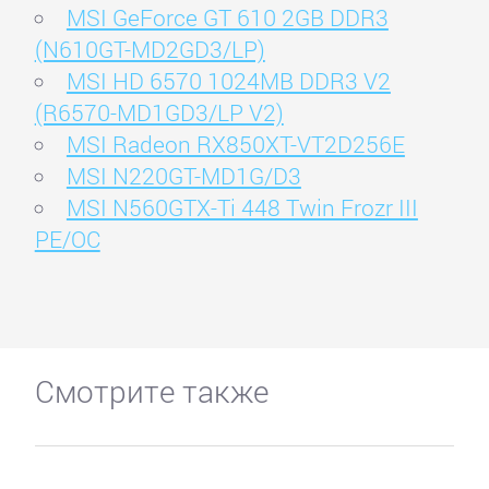
MSI GeForce GT 610 2GB DDR3
(N610GT-MD2GD3/LP)
MSI HD 6570 1024MB DDR3 V2
(R6570-MD1GD3/LP V2)
MSI Radeon RX850XT-VT2D256E
MSI N220GT-MD1G/D3
MSI N560GTX-Ti 448 Twin Frozr III
PE/OC
Смотрите также