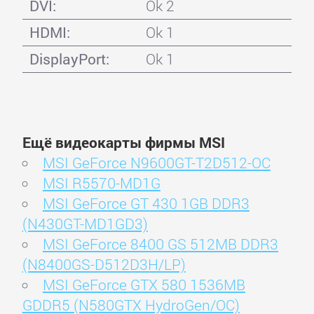
DVI:
Ok 2
HDMI:
Ok 1
DisplayPort:
Ok 1
Ещё видеокарты фирмы MSI
MSI GeForce N9600GT-T2D512-OC
MSI R5570-MD1G
MSI GeForce GT 430 1GB DDR3
(N430GT-MD1GD3)
MSI GeForce 8400 GS 512MB DDR3
(N8400GS-D512D3H/LP)
MSI GeForce GTX 580 1536MB
GDDR5 (N580GTX HydroGen/OC)