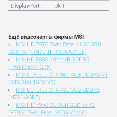
DisplayPort:
Ok 1
Ещё видеокарты фирмы MSI
MSI HD 7970 Twin Frozr III OC 3GB
GDDR5 (R7970 TF 3GD5/OC BE)
MSI HD 5830 1024MB GDDR5
(R5830-MD1GD5)
MSI GeForce GTX 980 4GB GDDR5 V1
(GTX 980 4GD5 V1)
MSI GeForce GTX 780 3GB GDDR5
(N780-3GD5)
MSI HD 7950 OC 3GB GDDR5 V2
(R7950 Twin Frozr 3GD5 V2/OC)