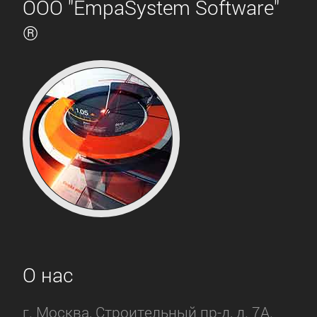
ООО "EmpaSystem Software"
®
О нас
г. Москва, Строительный пр-д, д. 7А.