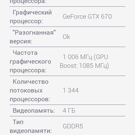
процессора:
Графический
GeForce GTX 670
процессор:
"Разогнанная"
Ok
версия:
Частота
1 006 МГц (GPU
графического
Boost: 1085 МГц)
процессора:
Количество
потоковых
1 344
процессоров:
Видеопамять:
4 ГБ
Тип
GDDR5
видеопамяти: