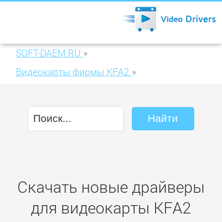
SOFT-DAEM.RU
»
Видеокарты фирмы KFA2
»
KFA2 GeForce GTX 670 EX OC 4GB GDDR5
Скачать новые драйверы
для видеокарты KFA2