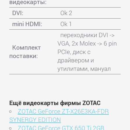
видеокарты:
DVI:
Ok 2
mini HDMI:
Ok 1
переходники DVI ->
VGA, 2x Molex -> 6 pin
Комплект
PCIe, диск с
поставки:
драйвером и
утилитами, мануал
Ещё видеокарты фирмы ZOTAC
ZOTAC GeForce ZT-X26E3KA-FDR
SYNERGY EDITION
ZOTAC GeForce GTX 650 Ti 2GB