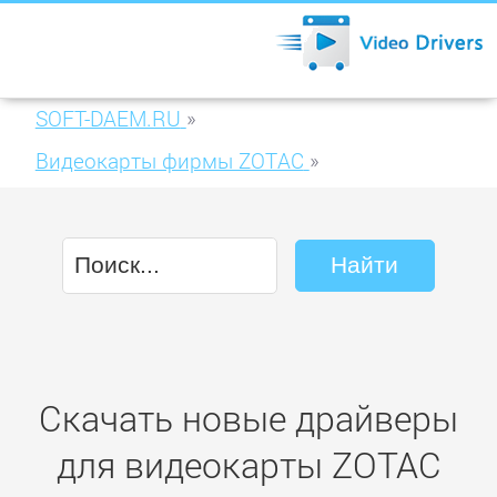
SOFT-DAEM.RU
»
Видеокарты фирмы ZOTAC
»
ZOTAC GeForce GTX 650 Ti 1024MB GDDR5
(ZT-61101-10M)
Скачать новые драйверы
для видеокарты ZOTAC