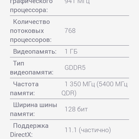
графического
941 МГц
процессора:
Количество
потоковых
768
процессоров:
Видеопамять:
1 ГБ
Тип
GDDR5
видеопамяти:
Частота
1 350 МГц (5400 МГц
памяти:
QDR)
Ширина шины
128 бит
памяти:
Поддержка
11.1 (частично)
DirectX: