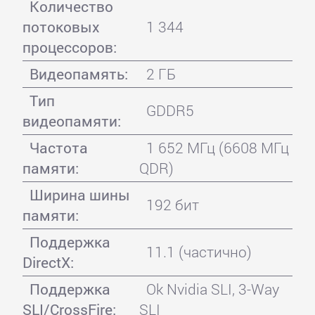
Количество
потоковых
1 344
процессоров:
Видеопамять:
2 ГБ
Тип
GDDR5
видеопамяти:
Частота
1 652 МГц (6608 МГц
памяти:
QDR)
Ширина шины
192 бит
памяти:
Поддержка
11.1 (частично)
DirectX:
Поддержка
Ok Nvidia SLI, 3-Way
SLI/CrossFire:
SLI