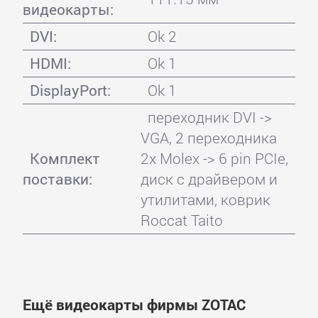
видеокарты:
DVI:
Ok 2
HDMI:
Ok 1
DisplayPort:
Ok 1
переходник DVI ->
VGA, 2 переходника
Комплект
2x Molex -> 6 pin PCIe,
поставки:
диск с драйвером и
утилитами, коврик
Roссat Taito
Ещё видеокарты фирмы ZOTAC