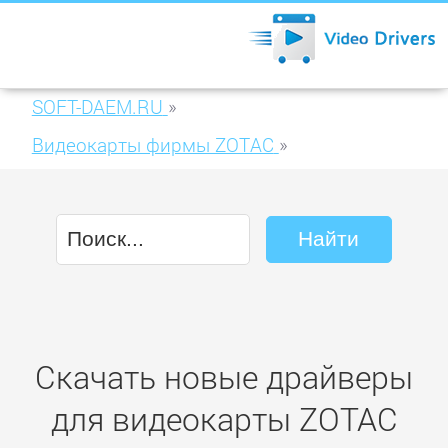
SOFT-DAEM.RU
»
Видеокарты фирмы ZOTAC
»
ZOTAC GeForce GTX 660 Ti AMP! Extreme
2GB GDDR5 (ZT-60806-10P)
Скачать новые драйверы
для видеокарты ZOTAC