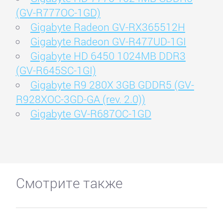
(GV-R777OC-1GD)
Gigabyte Radeon GV-RX365512H
Gigabyte Radeon GV-R477UD-1GI
Gigabyte HD 6450 1024MB DDR3
(GV-R645SC-1GI)
Gigabyte R9 280X 3GB GDDR5 (GV-
R928XOC-3GD-GA (rev. 2.0))
Gigabyte GV-R687OC-1GD
Смотрите также