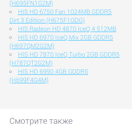
(H695FN1G2M)
HIS HD 6750 Fan 1024MB GDDR5
Dirt 3 Edition (H675F1GDG)
HIS Radeon HD 4870 IceQ 4 512MB
HIS HD 6970 IceQ Mix 2GB GDDR5
(H697QM2G2M)
HIS HD 7870 IceQ Turbo 2GB GDDR5
(H787QT2G2M)
HIS HD 6990 4GB GDDR5
(H699F4G4M)
Смотрите также