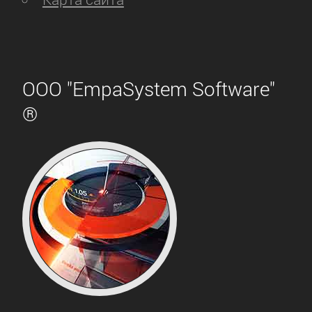
ООО "EmpaSystem Software"
®