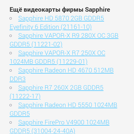
Ещё видеокарты фирмы Sapphire
Sapphire HD 5870 2GB GDDR5
Eyefinity 6 Edition (21161-10)
Sapphire VAPOR-X R9 280X OC 3GB
GDDR5 (11221-02)
Sapphire VAPOR-X R7 250X OC
1024MB GDDR5 (11229-01)
Sapphire Radeon HD 4670 512MB
DDR3
Sapphire R7 260X 2GB GDDR5
(11222-17)
Sapphire Radeon HD 5550 1024MB
GDDR5
Sapphire FirePro V4900 1024MB
GDDR5 (31004-24-40A)