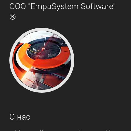
ООО "EmpaSystem Software"
®
О нас