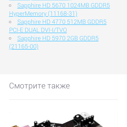
Sapphire HD 5670 1024MB GDDR5
HyperMemory (11168-31)
Sapphire HD 4770 512MB GDDR5
PCI-E DUAL DVI-I/TVO
Sapphire HD 5970 2GB GDDR5
(21165-00)
Смотрите также