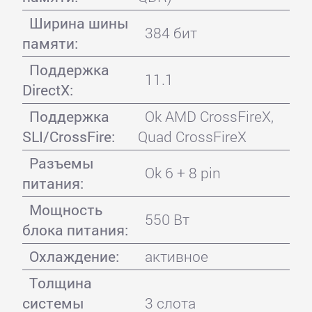
Ширина шины
384 бит
памяти:
Поддержка
11.1
DirectX:
Поддержка
Ok AMD CrossFireX,
SLI/CrossFire:
Quad CrossFireX
Разъемы
Ok 6 + 8 pin
питания:
Мощность
550 Вт
блока питания:
Охлаждение:
активное
Толщина
системы
3 слота