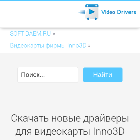
SOFT-DAEM.RU
»
Видеокарты фирмы Inno3D
»
Inno3D iChiLL GTX 770 HerculeZ X3 Ultra
2GB GDDR5 (C770-3SDN-E5DSX)
Скачать новые драйверы
для видеокарты Inno3D