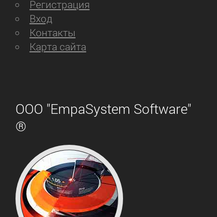
Регистрация
Вход
Контакты
Карта сайта
ООО "EmpaSystem Software"
®