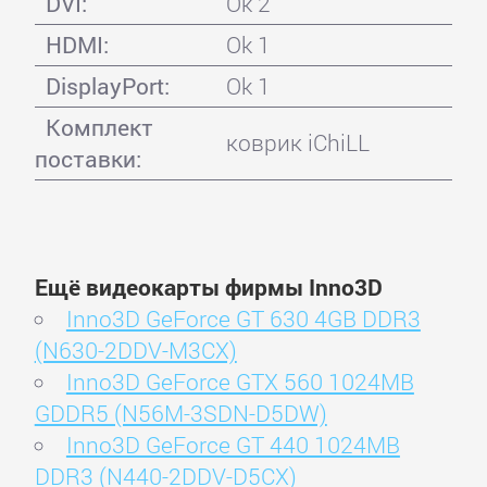
DVI:
Ok 2
HDMI:
Ok 1
DisplayPort:
Ok 1
Комплект
коврик iChiLL
поставки:
Ещё видеокарты фирмы Inno3D
Inno3D GeForce GT 630 4GB DDR3
(N630-2DDV-M3CX)
Inno3D GeForce GTX 560 1024MB
GDDR5 (N56M-3SDN-D5DW)
Inno3D GeForce GT 440 1024MB
DDR3 (N440-2DDV-D5CX)