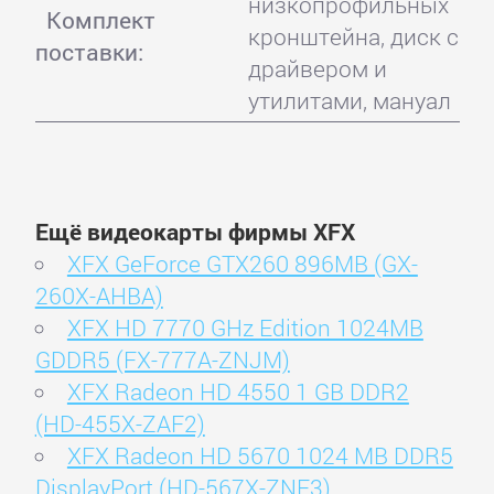
низкопрофильных
Комплект
кронштейна, диск с
поставки:
драйвером и
утилитами, мануал
Ещё видеокарты фирмы XFX
XFX GeForce GTX260 896MB (GX-
260X-AHBA)
XFX HD 7770 GHz Edition 1024MB
GDDR5 (FX-777A-ZNJM)
XFX Radeon HD 4550 1 GB DDR2
(HD-455X-ZAF2)
XFX Radeon HD 5670 1024 MB DDR5
DisplayPort (HD-567X-ZNF3)