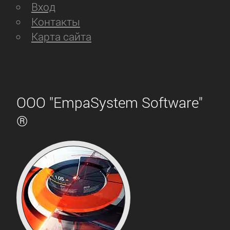
Вход
Контакты
Карта сайта
ООО "EmpaSystem Software"
®