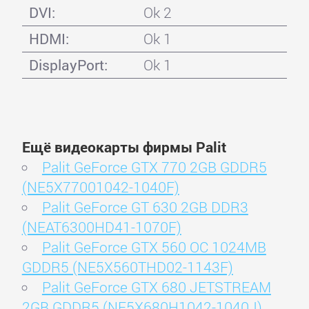
DVI:
Ok 2
HDMI:
Ok 1
DisplayPort:
Ok 1
Ещё видеокарты фирмы Palit
Palit GeForce GTX 770 2GB GDDR5
(NE5X77001042-1040F)
Palit GeForce GT 630 2GB DDR3
(NEAT6300HD41-1070F)
Palit GeForce GTX 560 OC 1024MB
GDDR5 (NE5X560THD02-1143F)
Palit GeForce GTX 680 JETSTREAM
2GB GDDR5 (NE5X680H1042-1040J)