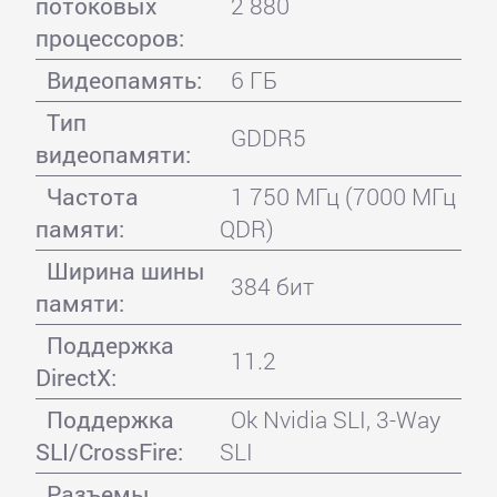
потоковых
2 880
процессоров:
Видеопамять:
6 ГБ
Тип
GDDR5
видеопамяти:
Частота
1 750 МГц (7000 МГц
памяти:
QDR)
Ширина шины
384 бит
памяти:
Поддержка
11.2
DirectX:
Поддержка
Ok Nvidia SLI, 3-Way
SLI/CrossFire:
SLI
Разъемы