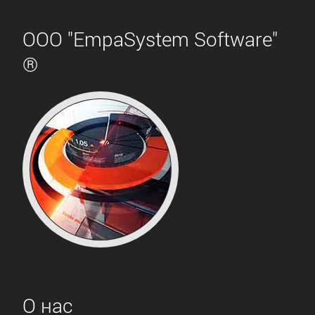
ООО "EmpaSystem Software"
®
О нас