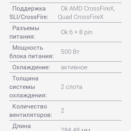
Поддержка
Ok AMD CrossFireX,
SLI/CrossFire:
Quad CrossFireX
Разъемы
Ok 6 + 8 pin
питания:
Мощность
500 Вт
блока питания:
Охлаждение:
активное
Толщина
системы
2 слота
охлаждения:
Количество
2
вентиляторов:
Длина
284.48 мм