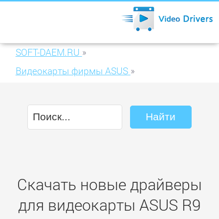
SOFT-DAEM.RU
»
Видеокарты фирмы ASUS
»
ASUS R9 280 Direct CU II TOP 3GB GDDR5
(R9280-DC2T-3GD5)
Скачать новые драйверы
для видеокарты ASUS R9