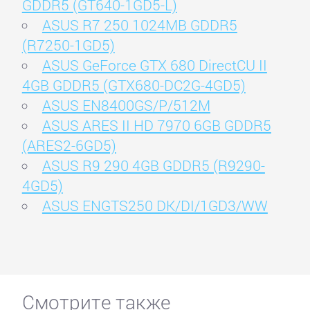
GDDR5 (GT640-1GD5-L)
ASUS R7 250 1024MB GDDR5
(R7250-1GD5)
ASUS GeForce GTX 680 DirectCU II
4GB GDDR5 (GTX680-DC2G-4GD5)
ASUS EN8400GS/P/512M
ASUS ARES II HD 7970 6GB GDDR5
(ARES2-6GD5)
ASUS R9 290 4GB GDDR5 (R9290-
4GD5)
ASUS ENGTS250 DK/DI/1GD3/WW
Смотрите также