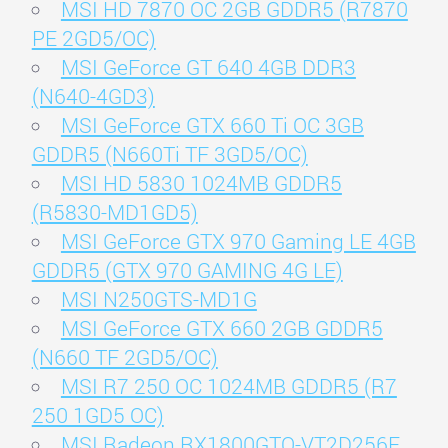
MSI HD 7870 OC 2GB GDDR5 (R7870
PE 2GD5/OC)
MSI GeForce GT 640 4GB DDR3
(N640-4GD3)
MSI GeForce GTX 660 Ti OC 3GB
GDDR5 (N660Ti TF 3GD5/OC)
MSI HD 5830 1024MB GDDR5
(R5830-MD1GD5)
MSI GeForce GTX 970 Gaming LE 4GB
GDDR5 (GTX 970 GAMING 4G LE)
MSI N250GTS-MD1G
MSI GeForce GTX 660 2GB GDDR5
(N660 TF 2GD5/OC)
MSI R7 250 OC 1024MB GDDR5 (R7
250 1GD5 OC)
MSI Radeon RX1800GTO-VT2D256E