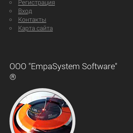
Регистрация
Вход
Контакты
Карта сайта
ООО "EmpaSystem Software"
®