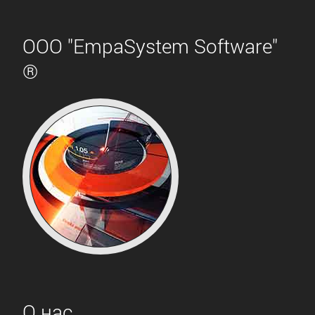
ООО "EmpaSystem Software"
®
О нас