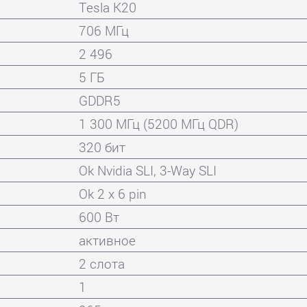
Tesla K20
706 МГц
2 496
5 ГБ
GDDR5
1 300 МГц (5200 МГц QDR)
320 бит
Ok Nvidia SLI, 3-Way SLI
Ok 2 x 6 pin
600 Вт
активное
2 слота
1