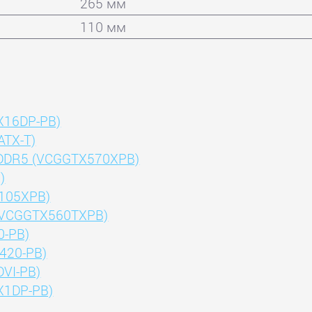
265 мм
110 мм
X16DP-PB)
ATX-T)
GDDR5 (VCGGTX570XPB)
)
105XPB)
(VCGGTX560TXPB)
0-PB)
420-PB)
VI-PB)
X1DP-PB)