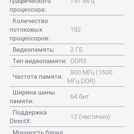
графического
797 МГц
процессора:
Количество
потоковых
192
процессоров:
Видеопамять:
2 ГБ
Тип видеопамяти:
DDR3
800 МГц (1600
Частота памяти:
МГц DDR)
Ширина шины
64 бит
памяти:
Поддержка
12 (частично)
DirectX:
Мощность блока