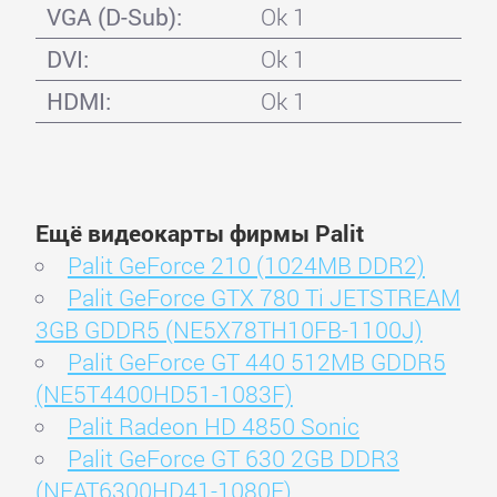
VGA (D-Sub):
Ok 1
DVI:
Ok 1
HDMI:
Ok 1
Ещё видеокарты фирмы Palit
Palit GeForce 210 (1024MB DDR2)
Palit GeForce GTX 780 Ti JETSTREAM
3GB GDDR5 (NE5X78TH10FB-1100J)
Palit GeForce GT 440 512MB GDDR5
(NE5T4400HD51-1083F)
Palit Radeon HD 4850 Sonic
Palit GeForce GT 630 2GB DDR3
(NEAT6300HD41-1080F)