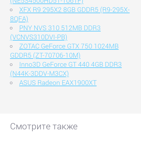
(NE5S4500HD51-1061F)
XFX R9 295X2 8GB GDDR5 (R9-295X-
8QFA)
PNY NVS 310 512MB DDR3
(VCNVS310DVI-PB)
ZOTAC GeForce GTX 750 1024MB
GDDR5 (ZT-70706-10M)
Inno3D GeForce GT 440 4GB DDR3
(N44K-3DDV-M3CX)
ASUS Radeon EAX1900XT
Смотрите также