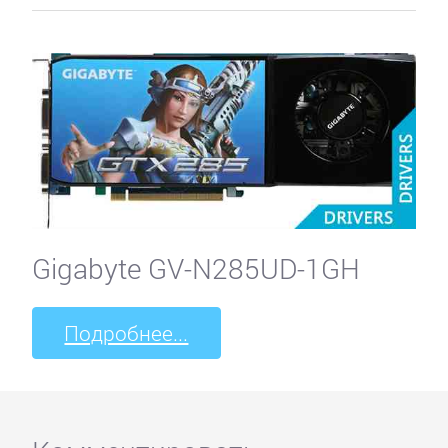
Gigabyte GV-N285UD-1GH
Подробнее...