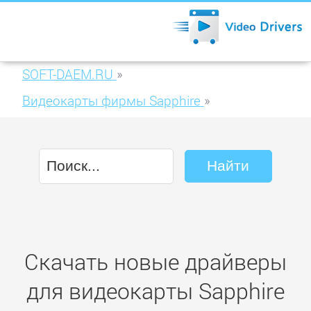
SOFT-DAEM.RU
»
Видеокарты фирмы Sapphire
»
Sapphire FirePro W9100 16GB GDDR5
(31004-45-40A)
Скачать новые драйверы
для видеокарты Sapphire