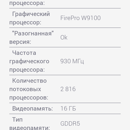
процессора:
Графический
FirePro W9100
процессор:
"Разогнанная"
Ok
версия:
Частота
графического
930 МГц
процессора:
Количество
потоковых
2 816
процессоров:
Видеопамять:
16 ГБ
Тип
GDDR5
видеопамяти: