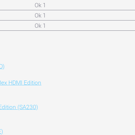
Ok 1
Ok 1
Ok 1
D)
0ex HDMI Edition
dition (SA230)
E)