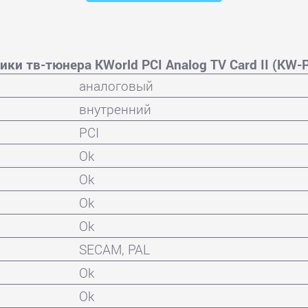
ики тв-тюнера KWorld PCI Analog TV Card II (KW-
аналоговый
внутренний
PCI
Ok
Ok
Ok
Ok
SECAM, PAL
Ok
Ok