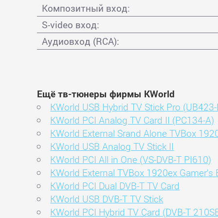
Композитный вход:
S-video вход:
Аудиовход (RCA):
Ещё тв-тюнеры фирмы KWorld
KWorld USB Hybrid TV Stick Pro (UB423-
KWorld PCI Analog TV Card II (PC134-A)
KWorld External Srand Alone TVBox 192
KWorld USB Analog TV Stick II
KWorld PCI All in One (VS-DVB-T PI610)
KWorld External TVBox 1920ex Gamer's E
KWorld PCI Dual DVB-T TV Card
KWorld USB DVB-T TV Stick
KWorld PCI Hybrid TV Card (DVB-T 210S