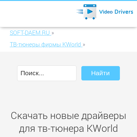
SOFT-DAEM.RU
»
ТВ-тюнеры фирмы KWorld
»
KWorld Plus TV PCIE Dual Hybrid (VS-DVBT-
PE310)
Скачать новые драйверы
для тв-тюнера KWorld