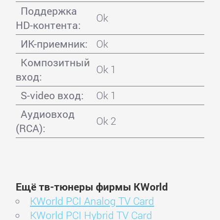
Поддержка
Ok
HD-контента:
ИК-приемник:
Ok
Композитный
Ok 1
вход:
S-video вход:
Ok 1
Аудиовход
Ok 2
(RCA):
Ещё тв-тюнеры фирмы KWorld
KWorld PCI Analog TV Card
KWorld PCI Hybrid TV Card