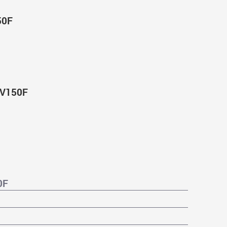
50F
 V150F
0F