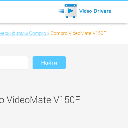
неры фирмы Compro
»
Compro VideoMate V150F
o VideoMate V150F