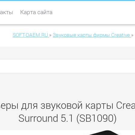
акты
Карта сайта
SOFT-DAEM.RU
»
Звуковые карты фирмы Creative
»
ры для звуковой карты Creati
Surround 5.1 (SB1090)