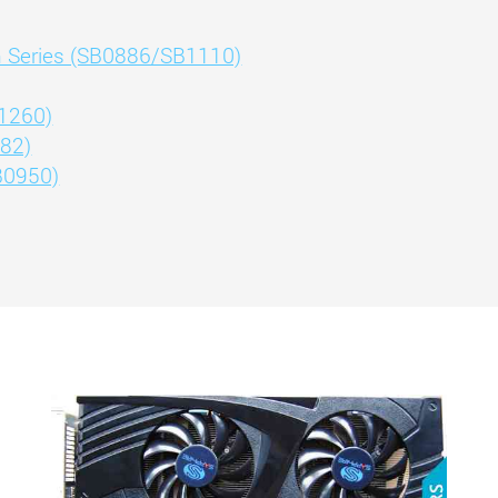
on Series (SB0886/SB1110)
B1260)
882)
SB0950)